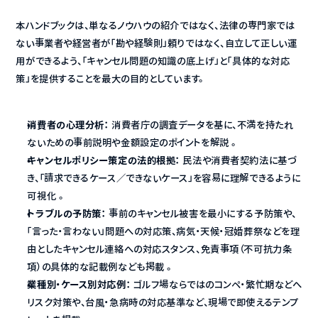
本ハンドブックは、単なるノウハウの紹介ではなく、法律の専門家では
ない事業者や経営者が「勘や経験則」頼りではなく、自立して正しい運
用ができるよう、「キャンセル問題の知識の底上げ」と「具体的な対応
策」を提供することを最大の目的としています。
消費者の心理分析：
 消費者庁の調査データを基に、不満を持たれ
ないための事前説明や金額設定のポイントを解説 。
キャンセルポリシー策定の法的根拠：
 民法や消費者契約法に基づ
き、「請求できるケース／できないケース」を容易に理解できるように
可視化 。
トラブルの予防策：
 事前のキャンセル被害を最小にする予防策や、
「言った・言わない」問題への対応策、病気・天候・冠婚葬祭などを理
由としたキャンセル連絡への対応スタンス、免責事項（不可抗力条
項）の具体的な記載例なども掲載 。
業種別・ケース別対応例：
 ゴルフ場ならではのコンペ・繁忙期などへ
リスク対策や、台風・急病時の対応基準など、現場で即使えるテンプ