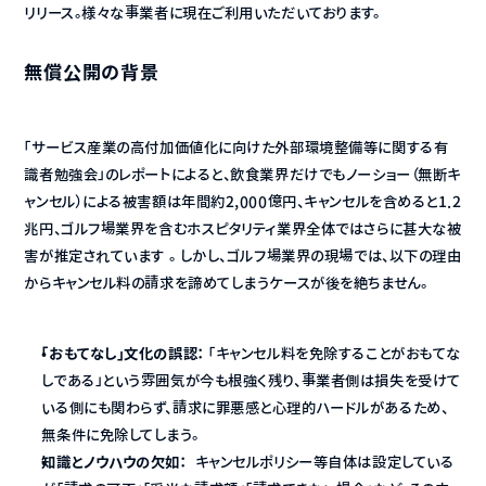
リリース。様々な事業者に現在ご利用いただいております。
無償公開の背景
「サービス産業の高付加価値化に向けた外部環境整備等に関する有
識者勉強会」のレポートによると、飲食業界だけでもノーショー（無断キ
ャンセル）による被害額は年間約2,000億円、キャンセルを含めると1.2
兆円、ゴルフ場業界を含むホスピタリティ業界全体ではさらに甚大な被
害が推定されています 。 しかし、ゴルフ場業界の現場では、以下の理由
からキャンセル料の請求を諦めてしまうケースが後を絶ちません。
「おもてなし」文化の誤認：
 「キャンセル料を免除することがおもてな
しである」という雰囲気が今も根強く残り、事業者側は損失を受けて
いる側にも関わらず、請求に罪悪感と心理的ハードルがあるため、
無条件に免除してしまう。
知識とノウハウの欠如：
  キャンセルポリシー等自体は設定している