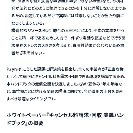
が「請求の可否」「妥当な請求額」「請求できない場合」など、その内
容が法的にどのように整理できるのかを十分に理解しないままであ
るため、設定しているだけで実際には請求しないことが当たり前に
なってしまっている。
構造的なリソース不足：
 昨今の人材不足により、平素の業務を行う
ことに精一杯であるため、人力で一件ずつ電話や郵送などで行う請
求業務ストレスの大きさを考えると、費用対効果が合わないため放
置せざるを得ない 。
Paynは、こうした課題に解決策を提案し、全ての事業者が「正当な権
利」として適正にキャンセル料を請求・回収できる環境を構築するため、
本ハンドブックの無償公開を決定しました。GW・夏休み・年末年始な
ど、繁忙期ごとに訪れる問題の解決に向けて、今が運用の土台を見直
すべき最適なタイミングです。
ホワイトペーパー『キャンセル料請求・回収 実践ハン
ドブック』の概要