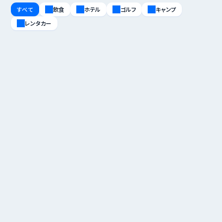
すべて
飲食
ホテル
ゴルフ
キャンプ
レンタカー
効果は「驚異的」
アイコニア・ホスピタリティ株式会社
直井 常一 様
村岡 賢一 様
ファイナンス プロパティアカウンティング 部長
ファイナンス プロパティアカウンティング