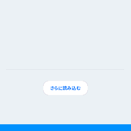
大切なのは、導入後に管理方法や業務フロー、ルール
をしっかりと明文化し、現場に落とし込むこと
株式会社アットイン
中村 豪志 様
ホテル事業部 オペレーション課  課長
さらに読み込む