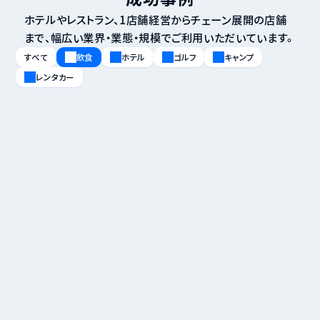
ホテルやレストラン、1店舗経営からチェーン展開の店舗
まで、幅広い業界・業態・規模でご利用いただいています。
すべて
飲食
ホテル
ゴルフ
キャンプ
レンタカー
私がPaynでキャンセル料請求を始めたことに、後悔
は一つもありません
四季のあじわい 松籟亭