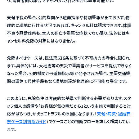
り、消費者側の都合でキャンセルされた場合は請求可能です。
天候不良の場合、公的機関から避難指示や特別警報が出ておらず、物
理的に現地に行ける状況であれば、キャンセル料は請求できます。体調
不良や冠婚葬祭も、本人の死亡や重篤な症状でない限り、法的にはキ
ャンセル料免除の対象にはなりません。
免除すべきケースは、民法第536条に基づく不可抗力の場合に限られ
ます。具体的には、大地震等の天災で事業者がサービスを提供できなく
なった場合、公的機関から避難指示等が発令された場合、主要交通機
関の運休で代替手段もなく現地到達が物理的に不可能な場合です。
このように、免除条件は客観的な基準で判断する必要があります。スタ
ッフ個人の感情や「お客様が気の毒だから」という主観で判断すると対
応がばらつき、かえってトラブルの原因になります。「
天候・病気・冠婚葬
祭ケース別判断ガイド
」でケースごとの判断フローを詳しく解説してい
ます。