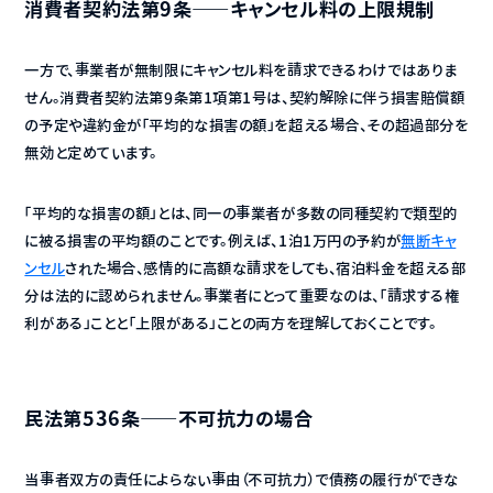
消費者契約法第9条——キャンセル料の上限規制
一方で、事業者が無制限にキャンセル料を請求できるわけではありま
せん。消費者契約法第9条第1項第1号は、契約解除に伴う損害賠償額
の予定や違約金が「平均的な損害の額」を超える場合、その超過部分を
無効と定めています。
「平均的な損害の額」とは、同一の事業者が多数の同種契約で類型的
に被る損害の平均額のことです。例えば、1泊1万円の予約が
無断キャ
ンセル
された場合、感情的に高額な請求をしても、宿泊料金を超える部
分は法的に認められません。事業者にとって重要なのは、「請求する権
利がある」ことと「上限がある」ことの両方を理解しておくことです。
民法第536条——不可抗力の場合
当事者双方の責任によらない事由（不可抗力）で債務の履行ができな