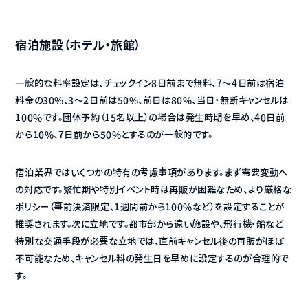
宿泊施設（ホテル・旅館）
一般的な料率設定は、チェックイン8日前まで無料、7〜4日前は宿泊
料金の30%、3〜2日前は50%、前日は80%、当日・無断キャンセルは
100%です。団体予約（15名以上）の場合は発生時期を早め、40日前
から10%、7日前から50%とするのが一般的です。
宿泊業界ではいくつかの特有の考慮事項があります。まず需要変動へ
の対応です。繁忙期や特別イベント時は再販が困難なため、より厳格な
ポリシー（事前決済限定、1週間前から100%など）を設定することが
推奨されます。次に立地です。都市部から遠い施設や、飛行機・船など
特別な交通手段が必要な立地では、直前キャンセル後の再販がほぼ
不可能なため、キャンセル料の発生日を早めに設定するのが合理的で
す。