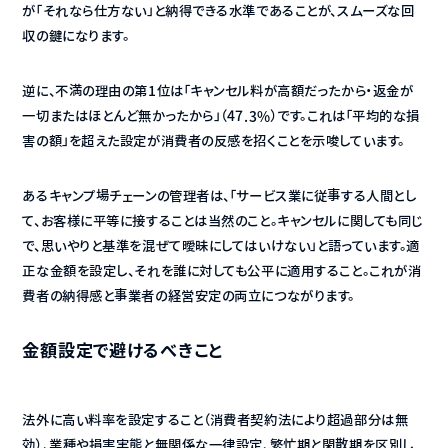
が「それなら仕方ない」と納得できる水準であることが、スムーズな回
収の鍵になります。
逆に、不満の理由の第1位は「キャンセル料が高額だったから・返金が
一切またはほとんど無かったから」（47.3%）です。これは「平均的な損
害の額」を超えた設定が消費者の反感を招くことを示唆しています。
あるキャンプ場チェーンの管理者は、「サービス業に従事する人間とし
て、お客様に平等に接することは当然のこと。キャンセルに関しても同じ
で、思いやりと基準を混ぜて曖昧にしてはいけない」と語っています。適
正な金額を設定し、それを誰に対しても公平に適用すること。これが消
費者の納得感と事業者の経営安定の両立につながります。
金額設定で避けるべきこと
法外に高い料率を設定すること（消費者契約法により超過部分は無
効）、業種や損害実態と無関係な一律設定、繁忙期と閑散期を区別し