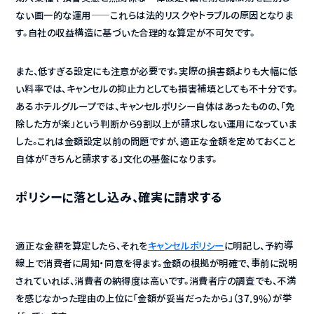
ない画一的な運用——これらは法的リスクやトラブルの原因となりま
す。自社の収益構造に基づいた合理的な算定が不可欠です。
また、低すぎる設定にも注意が必要です。実際の損害額よりも大幅に低
い料率では、キャンセルの抑止力としても損害補填としても不十分です。
あるホテルグループでは、キャンセルポリシー自体はあったものの、「免
除した方が楽」という判断から9割以上が請求しない運用になっていま
した。これは金額設定以前の問題ですが、適正な金額を定めておくこと
自体が「きちんと請求する」文化の基盤になります。
ポリシーに落とし込み、確実に請求する
適正な金額を算定したら、それを
キャンセルポリシー
に明記し、予約導
線上で消費者に周知・同意を得ます。金額の根拠が明確で、事前に説明
されていれば、消費者の納得度は高いです。消費者庁の調査でも、不満
を感じなかった理由の上位に「金額が妥当だったから」（37.9%）が挙