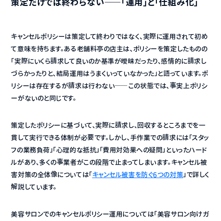
策定だけでは終わらない——「運用」と「仕組み化」
キャンセルポリシーは策定して終わりではなく、実際に運用されて初め
て意味を持ちます。ある老舗料亭の店主は、ポリシーを策定したものの
「実際にいくら請求して良いのか基準が曖昧だったり、感情的に請求し
づらかったりと、結局運用はうまくいっていなかった」と語っています。ポ
リシーは存在するが請求は行わない——この状態では、事実上ポリシ
ーがないのと同じです。
策定したポリシーに基づいて、実際に請求し、回収するところまでを一
貫して実行できる体制が必要です。しかし、手作業での請求には「スタッ
フの業務負荷」「心理的な抵抗」「費用対効果への疑問」といったハード
ルがあり、多くの事業者がこの段階で止まってしまいます。キャンセル被
害対策の全体像については「
キャンセル被害を防ぐ6つの対策
」で詳しく
解説しています。
美容サロンでのキャンセルポリシー運用については「美容サロン向けガ