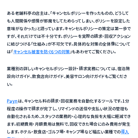
ある老舗料亭の店主は、「キャンセルポリシーを作ったものの、どうして
も人間関係や感情が邪魔をしてためらってしまい、ポリシーを設定した
意味がなかった」と語っています。キャンセルポリシーの策定は第一歩で
すが、それだけでは不十分です。ポリシーを実際の請求・回収アクション
に結びつける「仕組み」が不可欠です。具体的な対策の全体像について
は「
キャンセル被害を防ぐ6つの対策
」もあわせてご覧ください。
業種別の詳しいキャンセルポリシー設計・請求実務については、宿泊施
設向けガイド、飲食店向けガイド、美容サロン向けガイドもご覧くださ
い。
Payn
は、キャンセル料の請求・回収業務を自動化するツールです。1分
程度の操作で請求が完了し、リマインドの送信や支払い状況の管理も
自動化されるため、スタッフの業務的・心理的な負担を大幅に軽減でき
ます。初期費用・月額費用は無料で、回収できた場合にのみ費用が発生
します。ホテル・飲食店・ゴルフ場・キャンプ場など幅広い業種での
導入