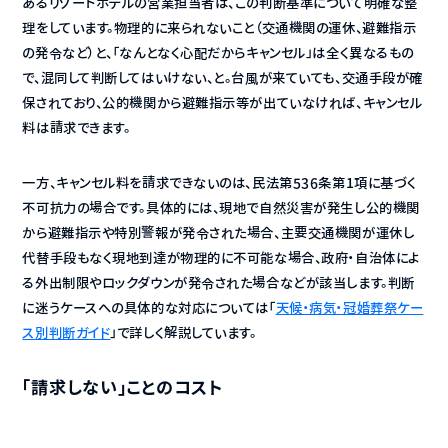
あるリゾートホテルの営業担当者は、この判断基準について明確な整
理をしています。物理的に来られないこと（交通機関の運休、避難指示
の発令など）と、「なんとなく心配だからキャンセル」は全く異なるもの
で、混同して判断してはいけない、と。台風が来ていても、交通手段が確
保されており、公的機関から避難指示等が出ていなければ、キャンセル
料は請求できます。
一方、キャンセル料を請求できないのは、民法第536条第1項に基づく
不可抗力の場合です。具体的には、現地で自然災害が発生し公的機関
から避難指示や特別警報が発令された場合、主要交通機関が運休し
代替手段もなく現地到達が物理的に不可能な場合、政府・自治体によ
る外出制限やロックダウンが発令された場合などが該当します。判断
に迷うケースへの具体的な対応については「
天候・病気・冠婚葬祭ケー
ス別判断ガイド
」で詳しく解説しています。
「請求しない」ことのコスト