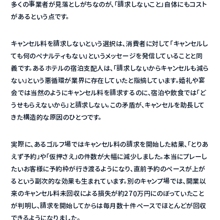
多くの事業者が見落としがちなのが、「請求しないこと」自体にもコスト
があるという点です。
キャンセル料を請求しないという選択は、消費者に対して「キャンセルし
ても何のペナルティもない」というメッセージを発信していることと同
義です。あるホテルの宿泊支配人は、「請求しないからキャンセルも減ら
ない」という悪循環が業界に存在していたと指摘しています。婚礼や宴
会では当然のようにキャンセル料を請求するのに、宿泊や飲食では「ど
うせもらえないから」と請求しない。この矛盾が、キャンセルを助長して
きた構造的な原因のひとつです。
実際に、あるゴルフ場ではキャンセル料の請求を開始した結果、「とりあ
えず予約」や「仮押さえ」の件数が大幅に減少しました。本当にプレーし
たいお客様に予約枠が行き渡るようになり、直前予約のペースが上が
るという副次的な効果も生まれています。別のキャンプ場では、開業以
来のキャンセル料未回収による損失が約270万円にのぼっていたこと
が判明し、請求を開始してからは毎月数十件ペースでほとんどが回収
できるようになりました。