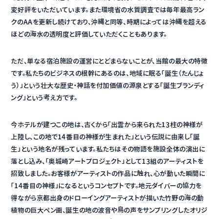
変好評をいただいています。また環境省の水質調査では毎年最高ラン
クのAAを更新し続けており、沖縄と同等、時期によっては沖縄を超える
ほどの海水の透明度と評価していただくこともあります。
ただ、単なる宿泊施設の運営にとどまらないことが、当館の最大の特徴
です。私たちのビジネスの根幹にあるのは、地域に眠る「誕生（たんじょ
う）」という壮大な歴史・神話を付加価値の源泉とする「誕生ブランディ
ング」という考え方です。
今ホテルが建つこの地は、古くから「出雲から来られた13柱の神様が
上陸し、この地で14番目の神様が生まれた」という伝説に由来し「誕
生」という地名が残っています。私たちはその物語を施設全体の演出に
落とし込み、「奥城崎アートプロジェクト」として13組のアーティストを
招致しました。お客様がアーティストの作品に触れ、心が動いた瞬間に
「14番目の神様」になるというコンセプトです。地元ダイバーの協力を
得ながら京都出身のドローイングアーティストが描いた竹野の海の動
植物の巨大ペン画、誕生の地の波音や鳥の声をサンプリングしたオリジ