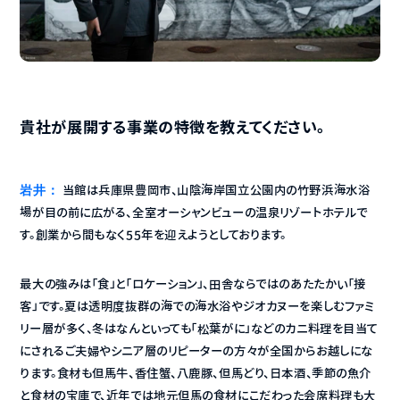
貴社が展開する事業の特徴を教えてください。
岩井：
 当館は兵庫県豊岡市、山陰海岸国立公園内の竹野浜海水浴
場が目の前に広がる、全室オーシャンビューの温泉リゾートホテルで
す。創業から間もなく55年を迎えようとしております。
最大の強みは「食」と「ロケーション」、田舎ならではのあたたかい「接
客」です。夏は透明度抜群の海での海水浴やジオカヌーを楽しむファミ
リー層が多く、冬はなんといっても「松葉がに」などのカニ料理を目当て
にされるご夫婦やシニア層のリピーターの方々が全国からお越しにな
ります。食材も但馬牛、香住蟹、八鹿豚、但馬どり、日本酒、季節の魚介
と食材の宝庫で、近年では地元但馬の食材にこだわった会席料理も大