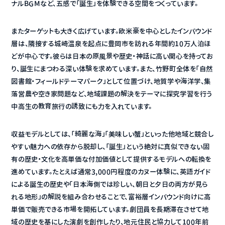
ナルBGMなど、五感で「誕生」を体験できる空間をつくっています。
またターゲットも大きく広げています。欧米豪を中心としたインバウンド
層は、隣接する城崎温泉を起点に豊岡市を訪れる年間約10万人泊ほ
どが中心です。彼らは日本の原風景や歴史・神話に高い関心を持ってお
り、誕生にまつわる深い体験を求めています。また、竹野町全体を「自然
図書館・フィールドテーマパーク」として位置づけ、地質学や海洋学、集
落営農や空き家問題など、地域課題の解決をテーマに探究学習を行う
中高生の教育旅行の誘致にも力を入れています。
収益モデルとしては、「綺麗な海」「美味しい蟹」といった他地域と競合し
やすい魅力への依存から脱却し、「誕生」という絶対に真似できない固
有の歴史・文化を高単価な付加価値として提供するモデルへの転換を
進めています。たとえば通常3,000円程度のカヌー体験に、英語ガイド
による誕生の歴史や「日本海側では珍しい、朝日と夕日の両方が見ら
れる地形」の解説を組み合わせることで、富裕層インバウンド向けに高
単価で販売できる市場を開拓しています。劇団員を長期滞在させて地
域の歴史を基にした演劇を創作したり、地元住民と協力して100年前